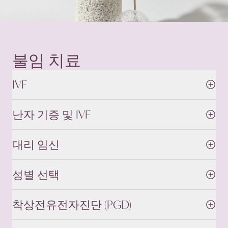
불임
치료
IVF
난자 기증 및 IVF
대리 임신
성별 선택
착상전유전자진단 (PGD)